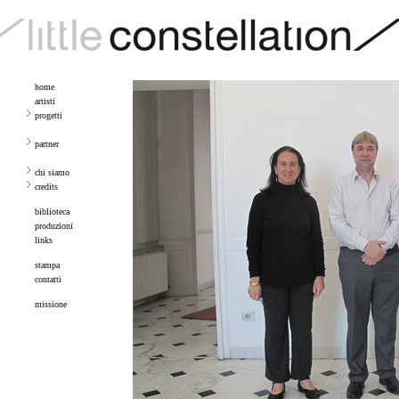
home
artisti
progetti
partner
chi siamo
credits
biblioteca
produzioni
links
stampa
contatti
missione