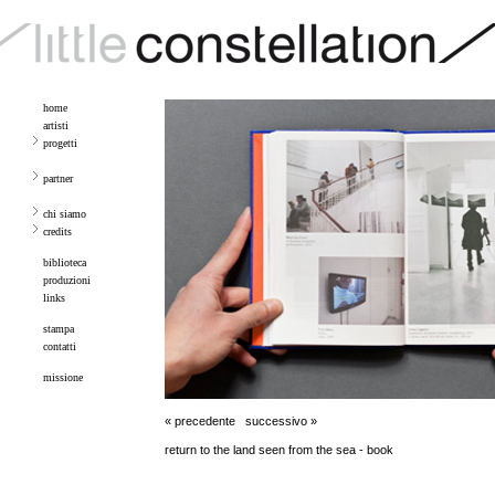
home
artisti
progetti
partner
chi siamo
credits
biblioteca
produzioni
links
stampa
contatti
missione
« precedente
successivo »
return to the land seen from the sea - book